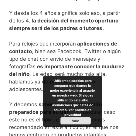
Y desde los 4 años significa solo eso, a partir
de los 4,
la decisión del momento oportuno
siempre será de los padres o tutores.
Para relojes que incorporan
aplicaciones de
contacto
, bien sea Facebook, Twitter o algún
tipo de chat con envío de mensajes y
fotografías
es importante conocer la madurez
del niño
. La edad será mucho más alta,
Utilizamos cookies para
hablamos ya de preadolescentes o
asegurar que damos la
adolescentes.
mejor experiencia al usuario
en nuestra web. Si sigues
utilizando este sitio
Y debemos
saber si realmente están
asumiremos que estás de
acuerdo.
Ver política de
preparados para su uso
. En cualquier caso
privacidad
este no es el tipo de relojes que hemos
Vale
recomendado en este artículo, en el que nos
hemos centrado en productos infantiles.