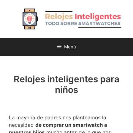
Saltar
al
contenido
Menú
Relojes inteligentes para
niños
La mayoría de padres nos planteamos la
necesidad
de comprar un smartwatch a
nuestros hijos
mucho antes de lo que nos