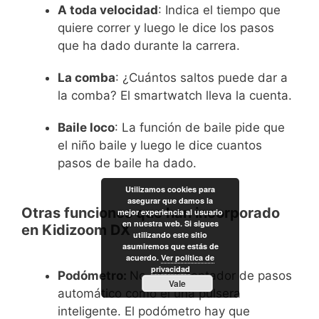
A toda velocidad
: Indica el tiempo que
quiere correr y luego le dice los pasos
que ha dado durante la carrera.
La comba
: ¿Cuántos saltos puede dar a
la comba? El smartwatch lleva la cuenta.
Baile loco
: La función de baile pide que
el niño baile y luego le dice cuantos
pasos de baile ha dado.
Utilizamos cookies para
asegurar que damos la
Otras funciones que han incorporado
mejor experiencia al usuario
en nuestra web. Si sigues
en Kidizoom DX
utilizando este sitio
asumiremos que estás de
acuerdo.
Ver política de
privacidad
Podómetro:
No es un contador de pasos
Vale
automático como el una pulsera
inteligente. El podómetro hay que