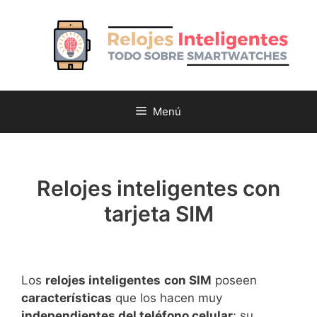
Saltar
al
contenido
Menú
Relojes inteligentes con
tarjeta SIM
Los
relojes inteligentes
con SIM
poseen
características
que los hacen muy
independientes del teléfono celular
; su