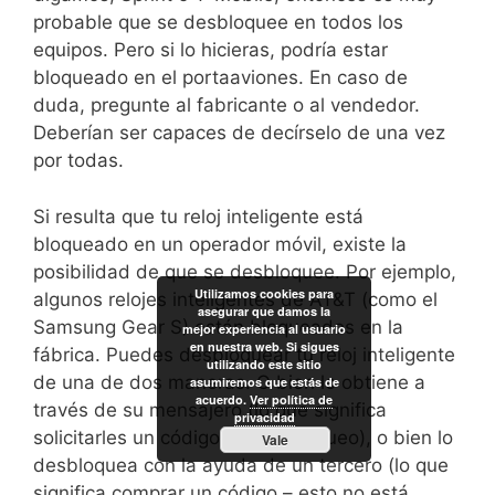
probable que se desbloquee en todos los
equipos. Pero si lo hicieras, podría estar
bloqueado en el portaaviones. En caso de
duda, pregunte al fabricante o al vendedor.
Deberían ser capaces de decírselo de una vez
por todas.
Si resulta que tu reloj inteligente está
bloqueado en un operador móvil, existe la
posibilidad de que se desbloquee. Por ejemplo,
Utilizamos cookies para
algunos relojes inteligentes de AT&T (como el
asegurar que damos la
Samsung Gear S) están bloqueados en la
mejor experiencia al usuario
en nuestra web. Si sigues
fábrica. Puedes desbloquear tu reloj inteligente
utilizando este sitio
de una de dos maneras. O bien lo obtiene a
asumiremos que estás de
acuerdo.
Ver política de
través de su mensajero (lo que significa
privacidad
solicitarles un código de desbloqueo), o bien lo
Vale
desbloquea con la ayuda de un tercero (lo que
significa comprar un código – esto no está