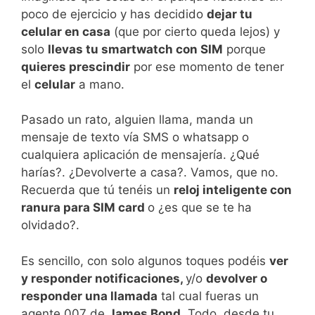
poco de ejercicio y has decidido
dejar tu
celular en casa
(que por cierto queda lejos) y
solo
llevas tu smartwatch con SIM
porque
quieres prescindir
por ese momento de tener
el
celular
a mano.
Pasado un rato, alguien llama, manda un
mensaje de texto vía SMS o whatsapp o
cualquiera aplicación de mensajería. ¿Qué
harías?. ¿Devolverte a casa?. Vamos, que no.
Recuerda que tú tenéis un
reloj inteligente con
ranura para SIM card
o ¿es que se te ha
olvidado?.
Es sencillo, con solo algunos toques podéis
ver
y responder notificaciones,
y/o
devolver o
responder una llamada
tal cual fueras un
agente 007 de
James Bond
. Todo, desde tu