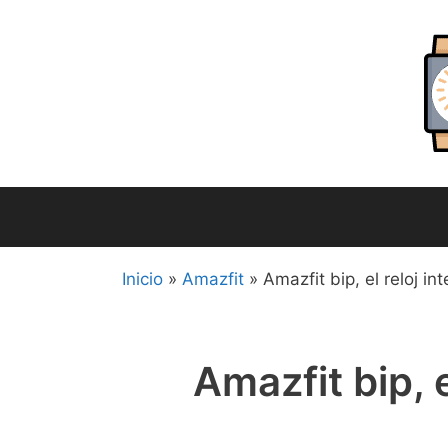
Saltar
al
contenido
Inicio
»
Amazfit
»
Amazfit bip, el reloj in
Amazfit bip, e